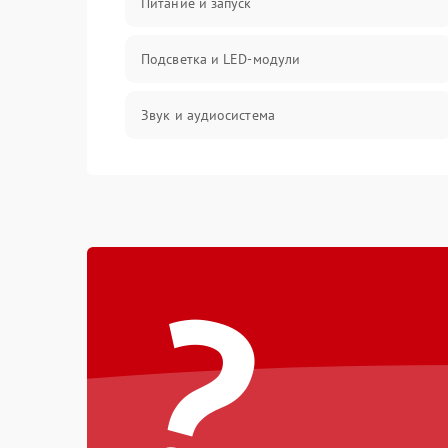
Питание и запуск
Подсветка и LED-модули
Звук и аудиосистема
Сигнал и приём каналов
Разъёмы и интерфейсы
?
Механические повреждения
Программное обеспечение
Корпус и механика