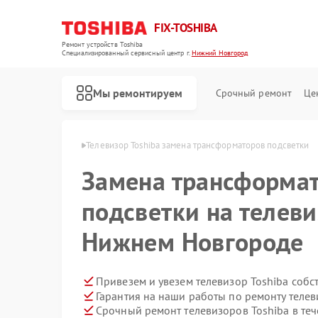
FIX-TOSHIBA
Ремонт устройств Toshiba
Специализированный cервисный центр г.
Нижний Новгород
Мы ремонтируем
Срочный ремонт
Це
 в Нижнем Новгороде
Телевизор Toshiba замена трансформаторов подсветки
Замена трансформа
подсветки на телеви
Нижнем Новгороде
Привезем и увезем телевизор Toshiba собс
Гарантия на наши работы по ремонту теле
Срочный ремонт телевизоров Toshiba в теч
Ремонт холодильников Toshiba
Ремонт микроволновых печей Toshiba
Ремонт стиральных машин Toshiba
Ремонт посудомоечных машин Toshiba
Ремонт кондиционеров Toshiba