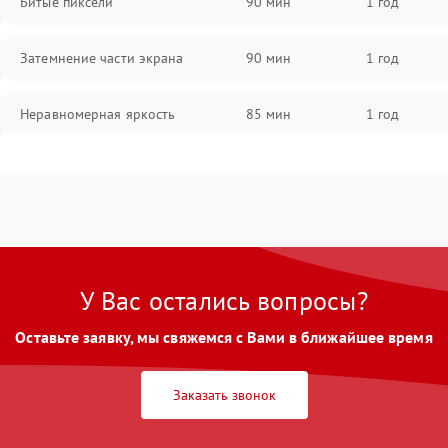
Битые пиксели
90 мин
1 год
Затемнение части экрана
90 мин
1 год
Неравномерная яркость
85 мин
1 год
Выгорание матрицы
90 мин
1 год
У Вас остались вопросы?
Оставьте заявку, мы свяжемся с Вами в ближайшее время
Заказать звонок