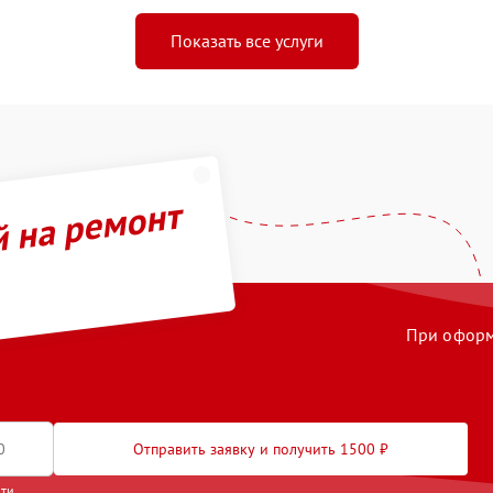
Показать все услуги
й на ремонт
При оформл
Отправить заявку и получить 1500 ₽
сти