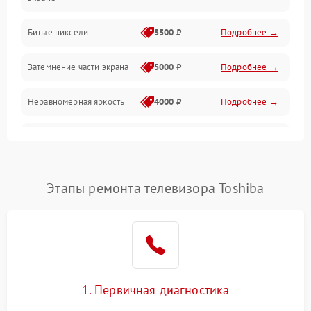
Разъёмы и интерфейсы
Битые пиксели
5500 ₽
Подробнее →
Механические повреждения
Затемнение части экрана
5000 ₽
Подробнее →
Программное обеспечение
Неравномерная яркость
4000 ₽
Подробнее →
Корпус и механика
Выгорание матрицы
6000 ₽
Подробнее →
Пульт и управление
Этапы ремонта телевизора Toshiba
Сеть и подключения
Аудио
Сетевая
1. Первичная диагностика