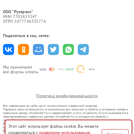
ООО "Русервис"
ИНН 7702633247
ОГРН 1077746335776
Поделиться в соц. сетях:
Мы принимаем
все формы оплаты
Политика конфиденциальности
Вся информация на сайте носит исключительно справочный характер.
Товарные знаки используются исключительно для описания устройств, в отношении которых
сервисные центры nnv.toshiba-fix.ru предоставляют услуги по ремонту. Услуги оказываются в
неавторизованных сервисных центрах nnv.toshiba-fix.ru, которые не связаны с
правообладателями товарных знаков или их официальными представителями.
Ремонт осуществляется для устройств, уже введенных в гражданский оборот в соответствии
Этот сайт использует файлы cookie. Вы можете
со статьей 1487 ГК РФ.
Использование товарных знаков не преследует цели индивидуализации услуг или введения
ознакомиться с
правилами использования