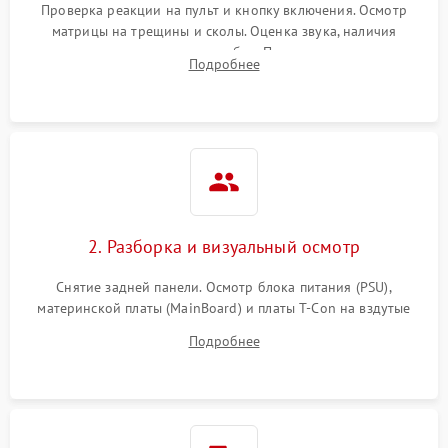
Проверка реакции на пульт и кнопку включения. Осмотр
матрицы на трещины и сколы. Оценка звука, наличия
подсветки и индикаторов ошибок. Подключение тестовых
Подробнее
источников сигнала для выявления симптомов поломки.
2. Разборка и визуальный осмотр
Снятие задней панели. Осмотр блока питания (PSU),
материнской платы (MainBoard) и платы T-Con на вздутые
конденсаторы, прогары, окисления и микротрещины.
Подробнее
Проверка надежности фиксации и целостности шлейфов.