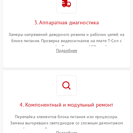
3. Аппаратная диагностика
Замеры напряжений дежурного режима и рабочих цепей на
блоке питания. Проверка видеосигналов на плате T-Con с
помощью осциллографа. Тестирование LED-драйвера и
Подробнее
светодиодных планок подсветки мультиметром.
4. Компонентный и модульный ремонт
Перепайка элементов блока питания или процессора.
Замена выгоревших светодиодов со сложным демонтажом
хрупкой матрицы. Восстановление поврежденных дорожек,
Подробнее