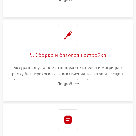
прошивка микросхем памяти EEPROM
5. Сборка и базовая настройка
Аккуратная установка светорассеивателей и матрицы в
рамку без перекосов для исключения засветов и трещин.
Подключение внутренних шлейфов. Закрытие корпуса.
Подробнее
Сброс настроек и обновление программного обеспечения.