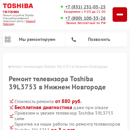
+7 (831) 231-05-25
Ежедневно с 9:00 до 21:00
FIX-TOSHIBA
Ремонт устройств Toshiba
+7 (800) 100-33-26
Специализированный
cервисный центр г.
Нижний
Звонок бесплатный по РФ
Новгород
Мы ремонтируем
Позвонить
ороде
Ремонт телевизора Toshiba 39L3753 в Нижнем Новгороде
Ремонт телевизора Toshiba
39L3753 в Нижнем Новгороде
от 880 руб.
Стоимость ремонта
Бесплатная диагностика
даже при отказе
Привезем и увезем телевизор Toshiba 39L3753
сами
Ремонт микроволновых печей Toshiba
Ремонт стиральных машин Toshiba
Ремонт посудомоечных машин Toshiba
Гарантия на наши работы по ремонту телевизоров
до 3-х лет
Toshiba 39L3753