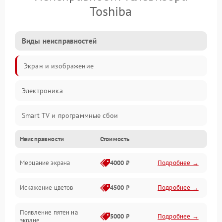
Toshiba
Виды неисправностей
Экран и изображение
Электроника
Smart TV и программные сбои
Неисправности
Стоимость
Питание и запуск
Мерцание экрана
4000 ₽
Подробнее →
Подсветка и LED-модули
Искажение цветов
4500 ₽
Подробнее →
Звук и аудиосистема
Появление пятен на
Сигнал и приём каналов
5000 ₽
Подробнее →
экране