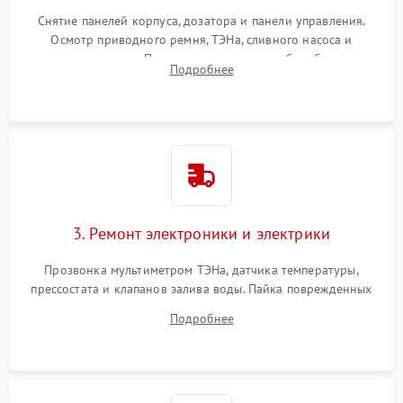
Снятие панелей корпуса, дозатора и панели управления.
Осмотр приводного ремня, ТЭНа, сливного насоса и
амортизаторов. Проверка подшипников барабана и
Подробнее
крестовины на износ, а манжеты люка на разрывы.
3. Ремонт электроники и электрики
Прозвонка мультиметром ТЭНа, датчика температуры,
прессостата и клапанов залива воды. Пайка поврежденных
дорожек или замена симисторов на плате управления.
Подробнее
Восстановление целостности проводки и контактов.