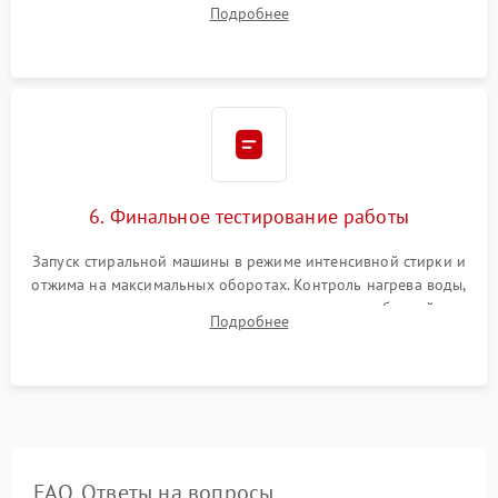
Подробнее
герметиком для предотвращения возможных протечек воды.
6. Финальное тестирование работы
Запуск стиральной машины в режиме интенсивной стирки и
отжима на максимальных оборотах. Контроль нагрева воды,
корректности слива, отсутствия излишних вибраций,
Подробнее
посторонних стуков и протечек под корпусом.
FAQ. Ответы на вопросы