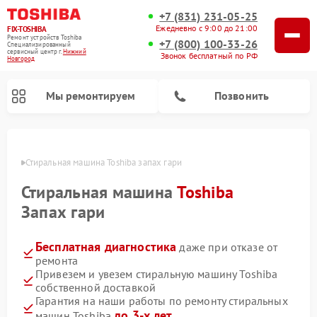
+7 (831) 231-05-25
Ежедневно с 9:00 до 21:00
FIX-TOSHIBA
Ремонт устройств Toshiba
+7 (800) 100-33-26
Специализированный
cервисный центр г.
Нижний
Звонок бесплатный по РФ
Новгород
Мы ремонтируем
Позвонить
ороде
Стиральная машина Toshiba запах гари
Стиральная машина
Toshiba
Запах гари
Бесплатная диагностика
даже при отказе от
ремонта
Привезем и увезем стиральную машину Toshiba
собственной доставкой
Ремонт микроволновых печей Toshiba
Ремонт посудомоечных машин Toshiba
Гарантия на наши работы по ремонту стиральных
до 3-х лет
машин Toshiba