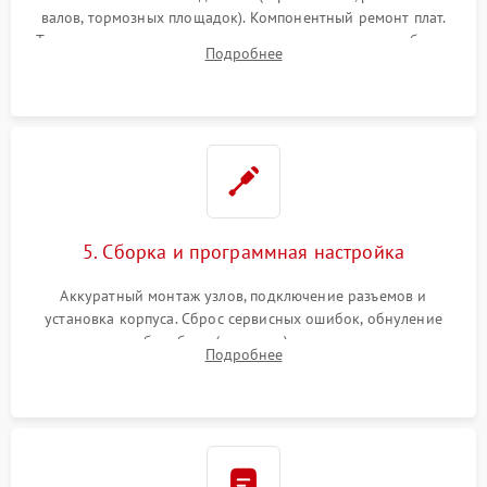
валов, тормозных площадок). Компонентный ремонт плат.
Тщательная очистка тракта печати, контактов и линз блока
Подробнее
лазера (LSU) от просыпанного тонера и пыли.
5. Сборка и программная настройка
Аккуратный монтаж узлов, подключение разъемов и
установка корпуса. Сброс сервисных ошибок, обнуление
счетчиков абсорбера (памперса) или узла переноса,
Подробнее
обновление прошивки и программная калибровка аппарата.