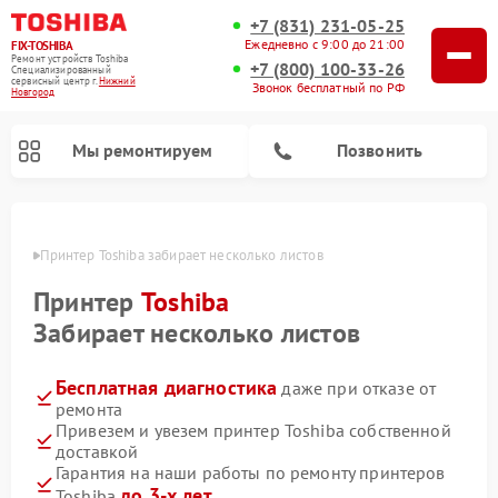
+7 (831) 231-05-25
Ежедневно с 9:00 до 21:00
FIX-TOSHIBA
Ремонт устройств Toshiba
+7 (800) 100-33-26
Специализированный
cервисный центр г.
Нижний
Звонок бесплатный по РФ
Новгород
Мы ремонтируем
Позвонить
ороде
Принтер Toshiba забирает несколько листов
Принтер
Toshiba
Забирает несколько листов
Бесплатная диагностика
даже при отказе от
ремонта
Привезем и увезем принтер Toshiba собственной
доставкой
Ремонт посудомоечных машин Toshiba
Ремонт микроволновых печей Toshiba
Ремонт стиральных машин Toshiba
Гарантия на наши работы по ремонту принтеров
до 3-х лет
Toshiba