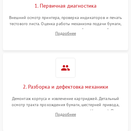
1. Первичная диагностика
Внешний осмотр принтера, проверка индикаторов и печать
тестового листа. Оценка работы механизма подачи бумаги,
выявление посторонних шумов, замятий и первичный анализ
Подробнее
дефектов печати (полосы, фон, пробелы).
2. Разборка и дефектовка механики
Демонтаж корпуса и извлечение картриджей. Детальный
осмотр тракта прохождения бумаги, шестерней привода,
роликов захвата и узла термозакрепления (фьюзера). Поиск
Подробнее
физического износа и повреждений деталей.