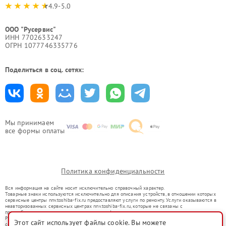
4.9-5.0
ООО "Русервис"
ИНН 7702633247
ОГРН 1077746335776
Поделиться в соц. сетях:
Мы принимаем
все формы оплаты
Политика конфиденциальности
Вся информация на сайте носит исключительно справочный характер.
Товарные знаки используются исключительно для описания устройств, в отношении которых
сервисные центры nnv.toshiba-fix.ru предоставляют услуги по ремонту. Услуги оказываются в
неавторизованных сервисных центрах nnv.toshiba-fix.ru, которые не связаны с
правообладателями товарных знаков или их официальными представителями.
Ремонт осуществляется для устройств, уже введенных в гражданский оборот в соответствии
Этот сайт использует файлы cookie. Вы можете
со статьей 1487 ГК РФ.