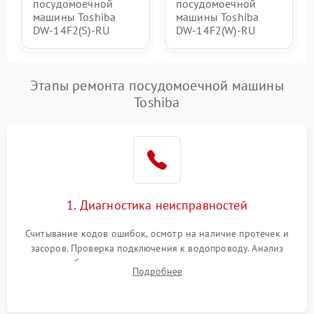
посудомоечной
посудомоечной
машины Toshiba
машины Toshiba
DW-14F2(S)-RU
DW-14F2(W)-RU
Этапы ремонта посудомоечной машины
Toshiba
1. Диагностика неисправностей
Считывание кодов ошибок, осмотр на наличие протечек и
засоров. Проверка подключения к водопроводу. Анализ
жалоб на отсутствие слива, нагрева, вращения
Подробнее
разбрызгивателей или срабатывание системы защиты
аквастоп.