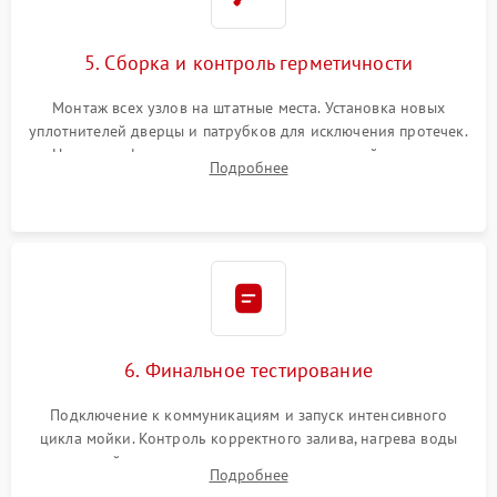
5. Сборка и контроль герметичности
Монтаж всех узлов на штатные места. Установка новых
уплотнителей дверцы и патрубков для исключения протечек.
Надежная фиксация хомутов гидравлической системы,
Подробнее
сборка корпуса и установка датчика поплавка.
6. Финальное тестирование
Подключение к коммуникациям и запуск интенсивного
цикла мойки. Контроль корректного залива, нагрева воды
до нужной температуры, отсутствия посторонних шумов,
Подробнее
штатного слива и абсолютной сухости в поддоне.