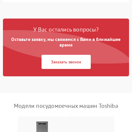
Не запускается цикл
1800 ₽
Подробнее →
стирки
Проблемы с набором
1800 ₽
Подробнее →
воды
У Вас остались вопросы?
Оставьте заявку, мы свяжемся с Вами в ближайшее
Не работает сушилка
2100 ₽
Подробнее →
время
Сбои в работе таймера
1700 ₽
Подробнее →
Заказать звонок
Проблемы с
2100 ₽
Подробнее →
циркуляционным насосом
Модели посудомоечных машин Toshiba