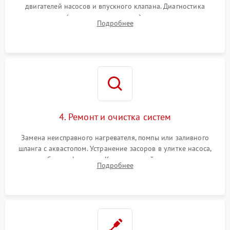
двигателей насосов и впускного клапана. Диагностика
прессостата (датчика уровня воды), датчика мутности,
Подробнее
концевика дверцы и электронного модуля управления.
4. Ремонт и очистка систем
Замена неисправного нагревателя, помпы или заливного
шланга с аквастопом. Устранение засоров в улитке насоса,
патрубках и фильтрах. Компонентный ремонт платы
Подробнее
управления, восстановление поврежденной проводки.