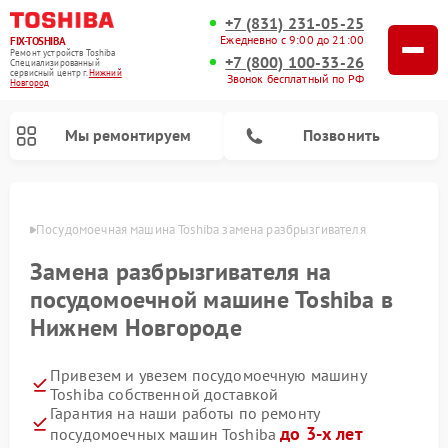
+7 (831) 231-05-25
Ежедневно с 9:00 до 21:00
FIX-TOSHIBA
Ремонт устройств Toshiba
+7 (800) 100-33-26
Специализированный
cервисный центр г.
Нижний
Звонок бесплатный по РФ
Новгород
Мы ремонтируем
Позвонить
ороде
Посудомоечная машина Toshiba замена разбрызгивателя
Замена разбрызгивателя на
посудомоечной машине Toshiba в
Нижнем Новгороде
Привезем и увезем посудомоечную машину
Toshiba собственной доставкой
Ремонт микроволновых печей Toshiba
Ремонт стиральных машин Toshiba
Гарантия на наши работы по ремонту
до 3-х лет
посудомоечных машин Toshiba