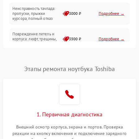
Неисправность тачпада:
Сеть и интернет
пропуски, прыжки
3000 ₽
Подробнее →
курсора, полный отказ
Система охлаждения
Повреждение петель и
корпуса: люфт, трещины,
3500 ₽
Подробнее →
деформация
Проблемы аккумулятора:
быстрая разрядка,
2500 ₽
Подробнее →
Этапы ремонта ноутбука Toshiba
невозможность зарядки,
вздутие
Неисправность зарядного
устройства или разъёма
2000 ₽
Подробнее →
питания
1. Первичная диагностика
Перегрев из‑за пыли,
износа термопасты или
2500 ₽
Подробнее →
неисправности кулера
Внешний осмотр корпуса, экрана и портов. Проверка
реакции на кнопку включения и подключение зарядного