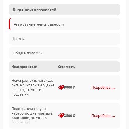
Виды неисправностей
Аппаратные неисправности
Порты
Общие поломки
Неисправности
Стоимость
Устройства
Неисправность матрицы:
Программные ошибки
битые пиксели, мерцание,
5000 ₽
Подробнее →
полосы, отсутствие
подсветки
Электрические и системные сбои
Поломка клавиатуры:
Интерфейсные проблемы
неработающие клавиши,
2500 ₽
Подробнее →
залипание, отсутствие
подсветки
Батарея