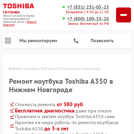
+7 (831) 231-05-25
Ежедневно с 9:00 до 21:00
FIX-TOSHIBA
Ремонт устройств Toshiba
+7 (800) 100-33-26
Специализированный
cервисный центр г.
Нижний
Звонок бесплатный по РФ
Новгород
Мы ремонтируем
Позвонить
ороде
Ремонт ноутбука Toshiba A350 в Нижнем Новгороде
Ремонт ноутбука Toshiba A350 в
Нижнем Новгороде
от 380 руб.
Стоимость ремонта
Бесплатная диагностика
даже при отказе
Привезем и увезем ноутбук Toshiba A350 сами
Гарантия на наши работы по ремонту ноутбуков
Ремонт микроволновых печей Toshiba
Ремонт стиральных машин Toshiba
Ремонт посудомоечных машин Toshiba
до 3-х лет
Toshiba A350