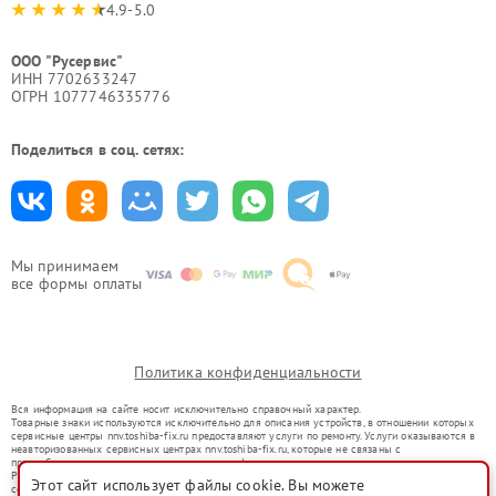
4.9-5.0
ООО "Русервис"
ИНН 7702633247
ОГРН 1077746335776
Поделиться в соц. сетях:
Мы принимаем
все формы оплаты
Политика конфиденциальности
Вся информация на сайте носит исключительно справочный характер.
Товарные знаки используются исключительно для описания устройств, в отношении которых
сервисные центры nnv.toshiba-fix.ru предоставляют услуги по ремонту. Услуги оказываются в
неавторизованных сервисных центрах nnv.toshiba-fix.ru, которые не связаны с
правообладателями товарных знаков или их официальными представителями.
Ремонт осуществляется для устройств, уже введенных в гражданский оборот в соответствии
Этот сайт использует файлы cookie. Вы можете
со статьей 1487 ГК РФ.