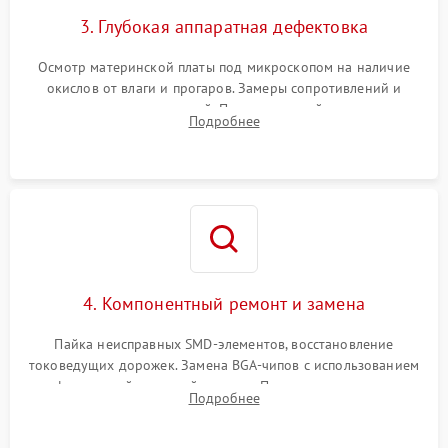
3. Глубокая аппаратная дефектовка
Осмотр материнской платы под микроскопом на наличие
окислов от влаги и прогаров. Замеры сопротивлений и
дежурных напряжений. Проверка цепей питания,
Подробнее
мультиконтроллера, процессора и видеочипа.
4. Компонентный ремонт и замена
Пайка неисправных SMD-элементов, восстановление
токоведущих дорожек. Замена BGA-чипов с использованием
инфракрасной паяльной станции. Прошивка микросхемы
Подробнее
BIOS или замена поврежденных портов USB