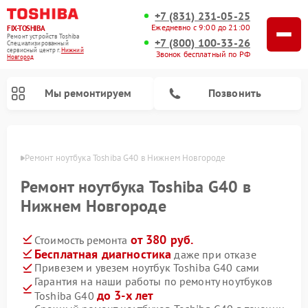
+7 (831) 231-05-25
Ежедневно с 9:00 до 21:00
FIX-TOSHIBA
Ремонт устройств Toshiba
+7 (800) 100-33-26
Специализированный
cервисный центр г.
Нижний
Звонок бесплатный по РФ
Новгород
Мы ремонтируем
Позвонить
ороде
Ремонт ноутбука Toshiba G40 в Нижнем Новгороде
Ремонт ноутбука Toshiba G40 в
Нижнем Новгороде
от 380 руб.
Стоимость ремонта
Бесплатная диагностика
даже при отказе
Привезем и увезем ноутбук Toshiba G40 сами
Гарантия на наши работы по ремонту ноутбуков
Ремонт микроволновых печей Toshiba
Ремонт стиральных машин Toshiba
Ремонт посудомоечных машин Toshiba
до 3-х лет
Toshiba G40