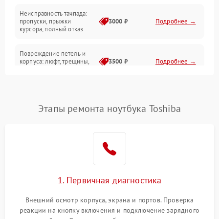
Неисправность тачпада:
Сеть и интернет
пропуски, прыжки
3000 ₽
Подробнее →
курсора, полный отказ
Система охлаждения
Повреждение петель и
корпуса: люфт, трещины,
3500 ₽
Подробнее →
деформация
Проблемы аккумулятора:
быстрая разрядка,
2500 ₽
Подробнее →
Этапы ремонта ноутбука Toshiba
невозможность зарядки,
вздутие
Неисправность зарядного
устройства или разъёма
2000 ₽
Подробнее →
питания
1. Первичная диагностика
Перегрев из‑за пыли,
износа термопасты или
2500 ₽
Подробнее →
неисправности кулера
Внешний осмотр корпуса, экрана и портов. Проверка
реакции на кнопку включения и подключение зарядного