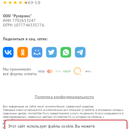
4.9-5.0
ООО "Русервис"
ИНН 7702633247
ОГРН 1077746335776
Поделиться в соц. сетях:
Мы принимаем
все формы оплаты
Политика конфиденциальности
Вся информация на сайте носит исключительно справочный характер.
Товарные знаки используются исключительно для описания устройств, в отношении которых
сервисные центры nnv.toshiba-fix.ru предоставляют услуги по ремонту. Услуги оказываются в
неавторизованных сервисных центрах nnv.toshiba-fix.ru, которые не связаны с
правообладателями товарных знаков или их официальными представителями.
Ремонт осуществляется для устройств, уже введенных в гражданский оборот в соответствии
Этот сайт использует файлы cookie. Вы можете
со статьей 1487 ГК РФ.