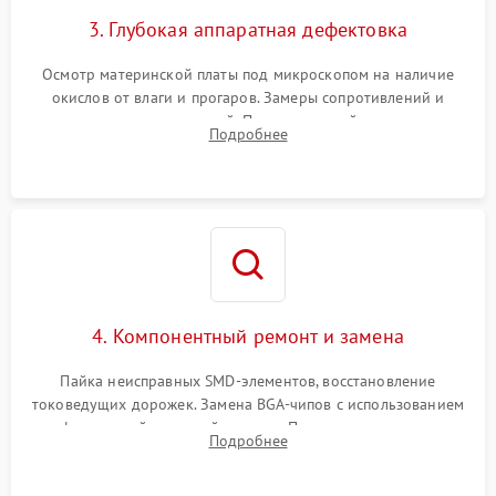
3. Глубокая аппаратная дефектовка
Осмотр материнской платы под микроскопом на наличие
окислов от влаги и прогаров. Замеры сопротивлений и
дежурных напряжений. Проверка цепей питания,
Подробнее
мультиконтроллера, процессора и видеочипа.
4. Компонентный ремонт и замена
Пайка неисправных SMD-элементов, восстановление
токоведущих дорожек. Замена BGA-чипов с использованием
инфракрасной паяльной станции. Прошивка микросхемы
Подробнее
BIOS или замена поврежденных портов USB