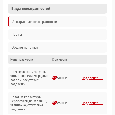
Виды неисправностей
Аппаратные неисправности
Порты
Общие поломки
Неисправности
Стоимость
Устройства
Неисправность матрицы:
Программные ошибки
битые пиксели, мерцание,
5000 ₽
Подробнее →
полосы, отсутствие
подсветки
Электрические и системные сбои
Поломка клавиатуры:
Интерфейсные проблемы
неработающие клавиши,
2500 ₽
Подробнее →
залипание, отсутствие
подсветки
Батарея