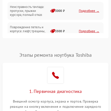
Неисправность тачпада:
Сеть и интернет
пропуски, прыжки
3000 ₽
Подробнее →
курсора, полный отказ
Система охлаждения
Повреждение петель и
корпуса: люфт, трещины,
3500 ₽
Подробнее →
деформация
Проблемы аккумулятора:
быстрая разрядка,
2500 ₽
Подробнее →
Этапы ремонта ноутбука Toshiba
невозможность зарядки,
вздутие
Неисправность зарядного
устройства или разъёма
2000 ₽
Подробнее →
питания
1. Первичная диагностика
Перегрев из‑за пыли,
износа термопасты или
2500 ₽
Подробнее →
неисправности кулера
Внешний осмотр корпуса, экрана и портов. Проверка
реакции на кнопку включения и подключение зарядного