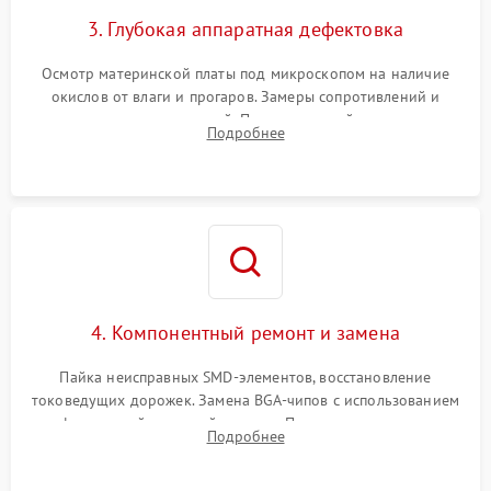
3. Глубокая аппаратная дефектовка
Осмотр материнской платы под микроскопом на наличие
окислов от влаги и прогаров. Замеры сопротивлений и
дежурных напряжений. Проверка цепей питания,
Подробнее
мультиконтроллера, процессора и видеочипа.
4. Компонентный ремонт и замена
Пайка неисправных SMD-элементов, восстановление
токоведущих дорожек. Замена BGA-чипов с использованием
инфракрасной паяльной станции. Прошивка микросхемы
Подробнее
BIOS или замена поврежденных портов USB