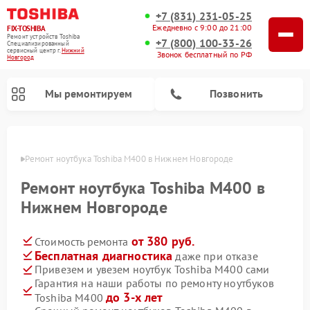
+7 (831) 231-05-25
Ежедневно с 9:00 до 21:00
FIX-TOSHIBA
Ремонт устройств Toshiba
+7 (800) 100-33-26
Специализированный
cервисный центр г.
Нижний
Звонок бесплатный по РФ
Новгород
Мы ремонтируем
Позвонить
ороде
Ремонт ноутбука Toshiba M400 в Нижнем Новгороде
Ремонт ноутбука Toshiba M400 в
Нижнем Новгороде
от 380 руб.
Стоимость ремонта
Бесплатная диагностика
даже при отказе
Привезем и увезем ноутбук Toshiba M400 сами
Гарантия на наши работы по ремонту ноутбуков
Ремонт микроволновых печей Toshiba
Ремонт стиральных машин Toshiba
Ремонт посудомоечных машин Toshiba
до 3-х лет
Toshiba M400