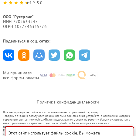
4.9-5.0
ООО "Русервис"
ИНН 7702633247
ОГРН 1077746335776
Поделиться в соц. сетях:
Мы принимаем
все формы оплаты
Политика конфиденциальности
Вся информация на сайте носит исключительно справочный характер.
Товарные знаки используются исключительно для описания устройств, в отношении которых
сервисные центры nnv.toshiba-fix.ru предоставляют услуги по ремонту. Услуги оказываются в
неавторизованных сервисных центрах nnv.toshiba-fix.ru, которые не связаны с
правообладателями товарных знаков или их официальными представителями.
Ремонт осуществляется для устройств, уже введенных в гражданский оборот в соответствии
Этот сайт использует файлы cookie. Вы можете
со статьей 1487 ГК РФ.