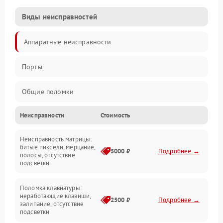
Виды неисправностей
Аппаратные неисправности
Порты
Общие поломки
Неисправности
Стоимость
Устройства
Неисправность матрицы:
Программные ошибки
битые пиксели, мерцание,
5000 ₽
Подробнее →
полосы, отсутствие
подсветки
Электрические и системные сбои
Поломка клавиатуры:
Интерфейсные проблемы
неработающие клавиши,
2500 ₽
Подробнее →
залипание, отсутствие
подсветки
Батарея