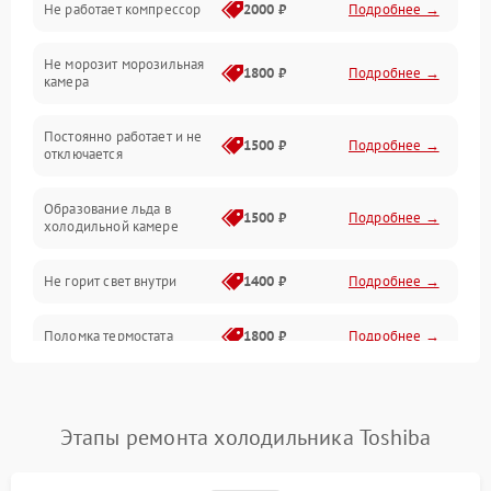
Не работает компрессор
2000 ₽
Подробнее →
Электропитание
Не морозит морозильная
Дренаж
1800 ₽
Подробнее →
камера
Оттайка
Постоянно работает и не
1500 ₽
Подробнее →
отключается
Программное обеспечение
Образование льда в
1500 ₽
Подробнее →
холодильной камере
Не горит свет внутри
1400 ₽
Подробнее →
Поломка термостата
1800 ₽
Подробнее →
Не работает вентилятор
1800 ₽
Подробнее →
Этапы ремонта холодильника Toshiba
Поломка системы No Frost
2600 ₽
Подробнее →