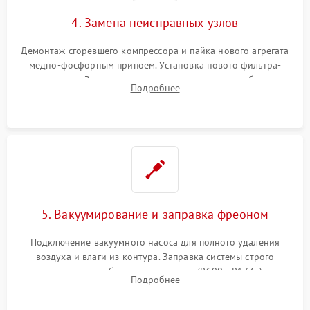
4. Замена неисправных узлов
Демонтаж сгоревшего компрессора и пайка нового агрегата
медно-фосфорным припоем. Установка нового фильтра-
осушителя. Замена изношенных вентиляторов обдува,
Подробнее
сломанных заслонок или поврежденных дверных петель.
5. Вакуумирование и заправка фреоном
Подключение вакуумного насоса для полного удаления
воздуха и влаги из контура. Заправка системы строго
дозированным объемом хладагента (R600a, R134a) по
Подробнее
электронным весам. Контроль рабочего давления в системе.