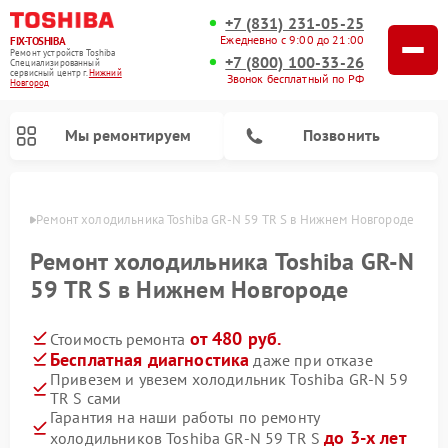
+7 (831) 231-05-25
Ежедневно с 9:00 до 21:00
FIX-TOSHIBA
Ремонт устройств Toshiba
+7 (800) 100-33-26
Специализированный
cервисный центр г.
Нижний
Звонок бесплатный по РФ
Новгород
Мы ремонтируем
Позвонить
ороде
Ремонт холодильника Toshiba GR-N 59 TR S в Нижнем Новгороде
Ремонт холодильника Toshiba GR-N
59 TR S в Нижнем Новгороде
от 480 руб.
Стоимость ремонта
Бесплатная диагностика
даже при отказе
Привезем и увезем холодильник Toshiba GR-N 59
TR S сами
Ремонт микроволновых печей Toshiba
Ремонт стиральных машин Toshiba
Ремонт посудомоечных машин Toshiba
Гарантия на наши работы по ремонту
до 3-х лет
холодильников Toshiba GR-N 59 TR S