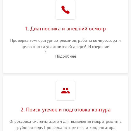
Образование конденсата
1800 ₽
Подробнее →
на стенках
Сбой в работе инвертора
2100 ₽
Подробнее →
1. Диагностика и внешний осмотр
Запах горелого при
2000 ₽
Подробнее →
Проверка температурных режимов, работы компрессора и
работе
целостности уплотнителей дверей. Измерение
сопротивления обмоток мотора, проверка термостата и
Не включается
Подробнее
1000 ₽
Подробнее →
считывание кодов ошибок с электронного дисплея.
холодильник
Проблемы с системой
автоматической
1800 ₽
Подробнее →
разморозки
2. Поиск утечек и подготовка контура
Опрессовка системы азотом для выявления микротрещин в
трубопроводе. Проверка испарителя и конденсатора