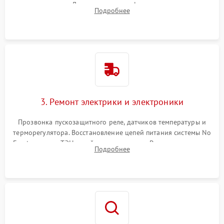
течеискателем. Демонтаж старого фильтра-осушителя и
Подробнее
продувка капиллярной трубки для устранения засоров.
3. Ремонт электрики и электроники
Прозвонка пускозащитного реле, датчиков температуры и
терморегулятора. Восстановление цепей питания системы No
Frost, включая ТЭН оттайки и вентилятор. Ремонт или замена
Подробнее
платы управления при сбоях алгоритмов.