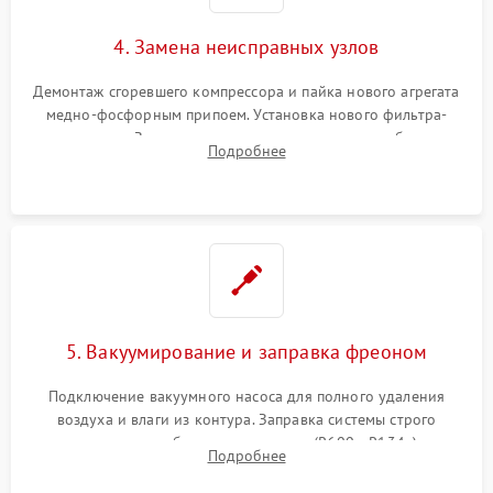
4. Замена неисправных узлов
Демонтаж сгоревшего компрессора и пайка нового агрегата
медно-фосфорным припоем. Установка нового фильтра-
осушителя. Замена изношенных вентиляторов обдува,
Подробнее
сломанных заслонок или поврежденных дверных петель.
5. Вакуумирование и заправка фреоном
Подключение вакуумного насоса для полного удаления
воздуха и влаги из контура. Заправка системы строго
дозированным объемом хладагента (R600a, R134a) по
Подробнее
электронным весам. Контроль рабочего давления в системе.