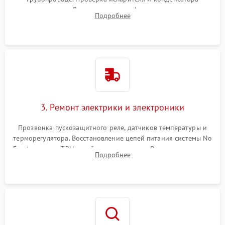
течеискателем. Демонтаж старого фильтра-осушителя и
Подробнее
продувка капиллярной трубки для устранения засоров.
3. Ремонт электрики и электроники
Прозвонка пускозащитного реле, датчиков температуры и
терморегулятора. Восстановление цепей питания системы No
Frost, включая ТЭН оттайки и вентилятор. Ремонт или замена
Подробнее
платы управления при сбоях алгоритмов.