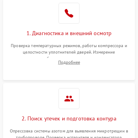
Образование конденсата
1800 ₽
Подробнее →
на стенках
Сбой в работе инвертора
2100 ₽
Подробнее →
1. Диагностика и внешний осмотр
Запах горелого при
2000 ₽
Подробнее →
Проверка температурных режимов, работы компрессора и
работе
целостности уплотнителей дверей. Измерение
сопротивления обмоток мотора, проверка термостата и
Не включается
Подробнее
1000 ₽
Подробнее →
считывание кодов ошибок с электронного дисплея.
холодильник
Проблемы с системой
автоматической
1800 ₽
Подробнее →
разморозки
2. Поиск утечек и подготовка контура
Опрессовка системы азотом для выявления микротрещин в
трубопроводе. Проверка испарителя и конденсатора