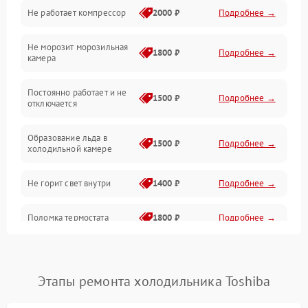
Не работает компрессор
2000 ₽
Подробнее →
Электропитание
Не морозит морозильная
Дренаж
1800 ₽
Подробнее →
камера
Оттайка
Постоянно работает и не
1500 ₽
Подробнее →
отключается
Программное обеспечение
Образование льда в
1500 ₽
Подробнее →
холодильной камере
Не горит свет внутри
1400 ₽
Подробнее →
Поломка термостата
1800 ₽
Подробнее →
Не работает вентилятор
1800 ₽
Подробнее →
Этапы ремонта холодильника Toshiba
Поломка системы No Frost
2600 ₽
Подробнее →