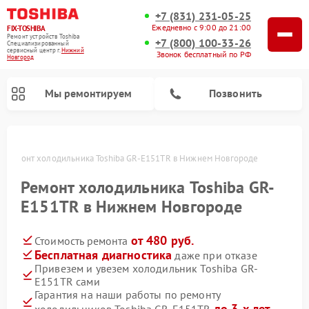
+7 (831) 231-05-25
Ежедневно с 9:00 до 21:00
FIX-TOSHIBA
Ремонт устройств Toshiba
+7 (800) 100-33-26
Специализированный
cервисный центр г.
Нижний
Звонок бесплатный по РФ
Новгород
Мы ремонтируем
Позвонить
е
Ремонт холодильника Toshiba GR-E151TR в Нижнем Новгороде
Ремонт холодильника Toshiba GR-
E151TR в Нижнем Новгороде
от 480 руб.
Стоимость ремонта
Бесплатная диагностика
даже при отказе
Привезем и увезем холодильник Toshiba GR-
E151TR сами
Ремонт микроволновых печей Toshiba
Ремонт стиральных машин Toshiba
Ремонт посудомоечных машин Toshiba
Гарантия на наши работы по ремонту
до 3-х лет
холодильников Toshiba GR-E151TR